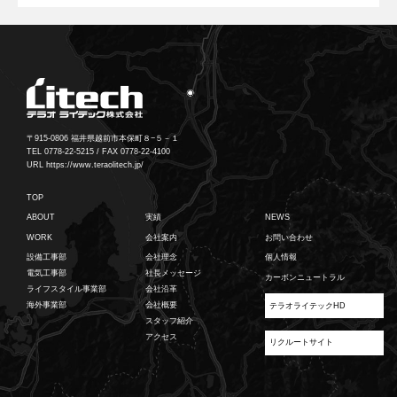
〒915-0806 福井県越前市本保町８−５－１
TEL 0778-22-5215 / FAX 0778-22-4100
URL https://www.teraolitech.jp/
TOP
ABOUT
実績
NEWS
WORK
会社案内
お問い合わせ
設備工事部
会社理念
個人情報
電気工事部
社長メッセージ
カーボンニュートラル
ライフスタイル事業部
会社沿革
海外事業部
会社概要
テラオライテックHD
スタッフ紹介
アクセス
リクルートサイト