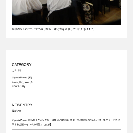
当社のSDGsについての取り組み・考え方を研修していただきました。
CATEGORY
カテゴリ
Uganda Project
(12)
Litech_HD_news
(2)
NEWS
(173)
NEWENTRY
最新記事
Uganda Project 第15章【ウガンダ水・環境省／UNICEF共催「気候変動に対応した水・衛生サービスに
関する全国ハイレベル対話」に参加】