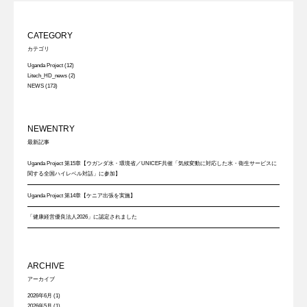
CATEGORY
カテゴリ
Uganda Project
(12)
Litech_HD_news
(2)
NEWS
(173)
NEWENTRY
最新記事
Uganda Project 第15章【ウガンダ水・環境省／UNICEF共催「気候変動に対応した水・衛生サービスに
関する全国ハイレベル対話」に参加】
Uganda Project 第14章【ケニア出張を実施】
「健康経営優良法人2026」に認定されました
ARCHIVE
アーカイブ
2026年6月
(1)
2026年5月
(1)