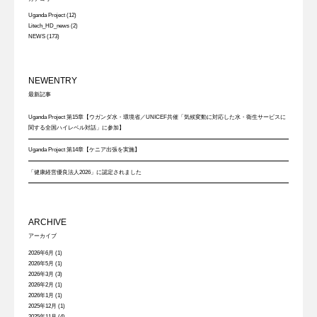
Uganda Project
(12)
Litech_HD_news
(2)
NEWS
(173)
NEWENTRY
最新記事
Uganda Project 第15章【ウガンダ水・環境省／UNICEF共催「気候変動に対応した水・衛生サービスに
関する全国ハイレベル対話」に参加】
Uganda Project 第14章【ケニア出張を実施】
「健康経営優良法人2026」に認定されました
ARCHIVE
アーカイブ
2026年6月
(1)
2026年5月
(1)
2026年3月
(3)
2026年2月
(1)
2026年1月
(1)
2025年12月
(1)
2025年11月
(4)