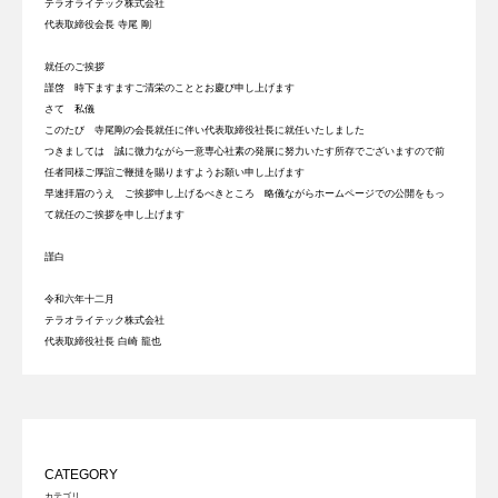
テラオライテック株式会社
代表取締役会長 寺尾 剛
就任のご挨拶
謹啓 時下ますますご清栄のこととお慶び申し上げます
さて 私儀
このたび 寺尾剛の会長就任に伴い代表取締役社長に就任いたしました
つきましては 誠に微力ながら一意専心社素の発展に努力いたす所存でございますので前
任者同様ご厚誼ご鞭撻を賜りますようお願い申し上げます
早速拝眉のうえ ご挨拶申し上げるべきところ 略儀ながらホームページでの公開をもっ
て就任のご挨拶を申し上げます
謹白
令和六年十二月
テラオライテック株式会社
代表取締役社長 白崎 龍也
CATEGORY
カテゴリ