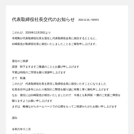
代表取締役社長交代のお知らせ
2024.12.16／
NEWS
このたび、2024年11月26日より
寺尾剛が代表取締役社長を退任し代表取締役会長に就任するとともに、
白崎龍也が取締役社長に就任いたしましたことをご報告申し上げます。
退任のご挨拶
謹啓 時下ますますご隆盛のこととお慶び申し上げます
平素は特段のご芳情を賜り深謝申し上げます
さて 私儀
このたび 代表取締役社長を辞任し取締役会長に就任いたすことになりました
社長在任中は多年にわたり格別のご懇情を賜り誠に有難く厚く御礼申し上げます
なお 後任には白崎龍也が就任いたしましたので 今後とも私同様 一層のご支援ご厚情を
賜りますようお願い申し上げます
まずは 略儀ながらホームページでの公開をもってご挨拶かたがたお願い申し上げます
謹白
令和六年十二月